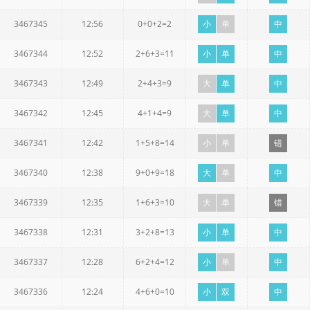
3467345
12:56
0+0+2=2
小
单
中
3467344
12:52
2+6+3=11
小
单
中
3467343
12:49
2+4+3=9
大
单
中
3467342
12:45
4+1+4=9
大
单
中
3467341
12:42
1+5+8=14
小
单
错
3467340
12:38
9+0+9=18
大
单
中
3467339
12:35
1+6+3=10
大
单
错
3467338
12:31
3+2+8=13
小
单
中
3467337
12:28
6+2+4=12
小
单
中
3467336
12:24
4+6+0=10
小
双
中