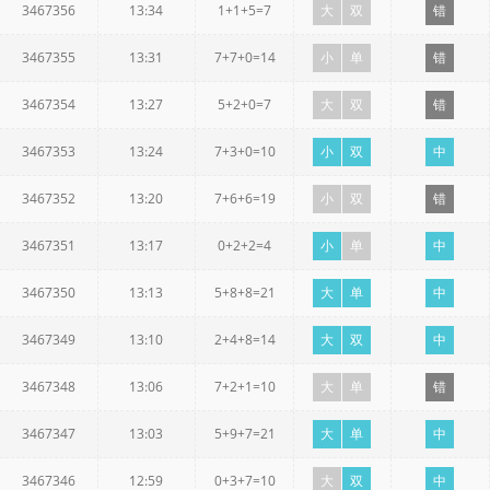
3467356
13:34
1+1+5=7
大
双
错
3467355
13:31
7+7+0=14
小
单
错
3467354
13:27
5+2+0=7
大
双
错
3467353
13:24
7+3+0=10
小
双
中
3467352
13:20
7+6+6=19
小
双
错
3467351
13:17
0+2+2=4
小
单
中
3467350
13:13
5+8+8=21
大
单
中
3467349
13:10
2+4+8=14
大
双
中
3467348
13:06
7+2+1=10
大
单
错
3467347
13:03
5+9+7=21
大
单
中
3467346
12:59
0+3+7=10
大
双
中